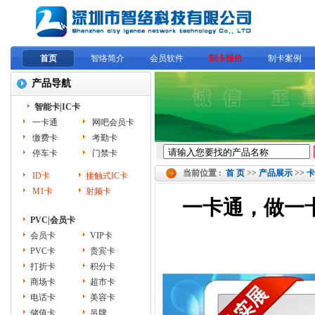
首页
智络简介
会员软件
制卡报价
制卡案例
产品导航
智能卡|IC卡
一卡通
网吧会员卡
缴费卡
考勤卡
停车卡
门禁卡
当前位置 :
首 页
>>
产品展示
>>
卡
ID卡
接触式IC卡
M1卡
射频卡
一卡通，做一
PVC|会员卡
会员卡
VIP卡
PVC卡
贵宾卡
打折卡
积分卡
商场卡
超市卡
电话卡
美容卡
储值卡
吊牌