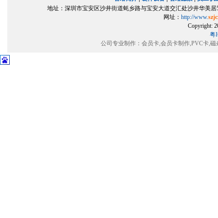
地址：深圳市宝安区沙井街道蚝乡路与宝安大道交汇处沙井华美居5楼501室（
网址：
http://www.
szj
Copyrigh
粤I
公司专业制作：会员卡,会员卡制作,PVC卡,磁条卡