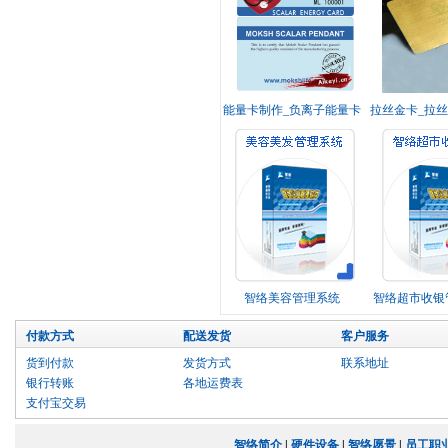
能量卡制作_负离子能量卡
拉丝金卡_拉
_纳米能量卡制作_托玛琳
_镭射拉丝会
能量卡
卡品牌指
智络美容管理系统
智络超市收银
统
付款方式
配送发货
客户服务
货到付款
发货方式
联系地址
银行转账
各地运费表
支付宝交易
智络简介
|
硬件设备
|
智络愿景
|
员工职