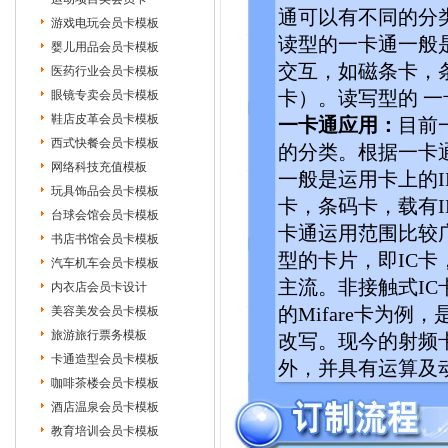
通可以有不同的分
游戏电玩会员卡模板
读型的一卡通一般
婴儿用品会员卡模板
交互，如磁条卡，条
医药行业会员卡模板
眼镜专卖会员卡模板
卡）。读写型的 一
鞋店皮革会员卡模板
一卡通应用：
目前
西式快餐会员卡模板
的分类。根据一卡
网络科技充值模板
一般是运用卡上的
玩具饰品会员卡模板
卡，条码卡，载有I
台球会馆会员卡模板
卡通运用范围比较
书店书馆会员卡模板
型的卡片，即IC
汽车机车会员卡模板
主流。非接触式IC
内衣店会员卡设计
美容美发会员卡模板
的Mifare卡为
旅游旅行票务模板
改写。现今的射频
卡通造型会员卡模板
外，并具有运算及
咖啡茶楼会员卡模板
酒店温泉会员卡模板
教育培训会员卡模板