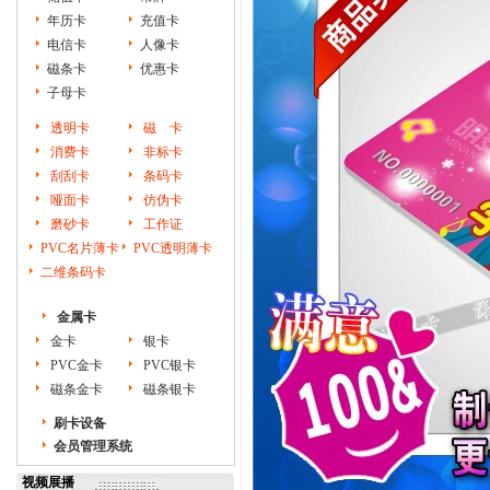
年历卡
充值卡
电信卡
人像卡
磁条卡
优惠卡
子母卡
透明卡
磁 卡
消费卡
非标卡
刮刮卡
条码卡
哑面卡
仿伪卡
磨砂卡
工作证
PVC名片薄卡
PVC透明薄卡
二维条码卡
金属卡
金卡
银卡
PVC金卡
PVC银卡
磁条金卡
磁条银卡
刷卡设备
会员管理系统
视频展播