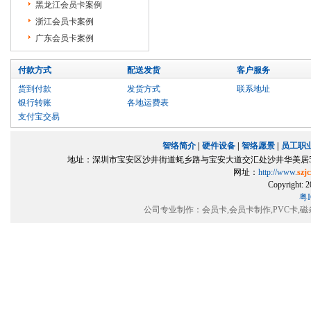
黑龙江会员卡案例
浙江会员卡案例
广东会员卡案例
付款方式
配送发货
客户服务
货到付款
发货方式
联系地址
银行转账
各地运费表
支付宝交易
智络简介
|
硬件设备
|
智络愿景
|
员工职
地址：深圳市宝安区沙井街道蚝乡路与宝安大道交汇处沙井华美居5楼501室（
网址：
http://www.
szj
Copyrigh
粤I
公司专业制作：会员卡,会员卡制作,PVC卡,磁条卡