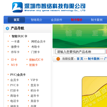
首页
智络简介
会员软件
制卡报价
制卡案例
产品导航
智能卡|IC卡
一卡通
网吧会员卡
缴费卡
考勤卡
停车卡
门禁卡
当前位置 :
首 页
>>
制卡案例
>>
广
ID卡
接触式IC卡
M1卡
射频卡
PVC|会员卡
会员卡
VIP卡
PVC卡
贵宾卡
打折卡
积分卡
商场卡
超市卡
电话卡
美容卡
储值卡
吊牌