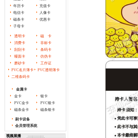
年历卡
充值卡
电信卡
人像卡
磁条卡
优惠卡
子母卡
透明卡
磁 卡
消费卡
非标卡
刮刮卡
条码卡
哑面卡
仿伪卡
磨砂卡
工作证
PVC名片薄卡
PVC透明薄卡
二维条码卡
金属卡
金卡
银卡
PVC金卡
PVC银卡
磁条金卡
磁条银卡
刷卡设备
会员管理系统
视频展播