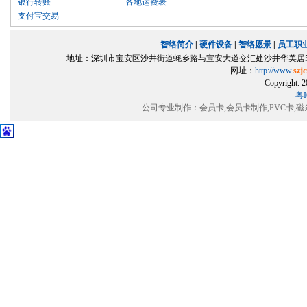
银行转账
各地运费表
支付宝交易
智络简介
|
硬件设备
|
智络愿景
|
员工职
地址：深圳市宝安区沙井街道蚝乡路与宝安大道交汇处沙井华美居5楼501室（
网址：
http://www.
szj
Copyrigh
粤I
公司专业制作：会员卡,会员卡制作,PVC卡,磁条卡