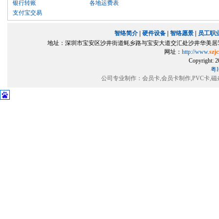
银行转账
各地运费表
支付宝交易
智络简介
|
硬件设备
|
智络愿景
|
员工职
地址：深圳市宝安区沙井街道蚝乡路与宝安大道交汇处沙井华美居5楼501室（
网址：
http://www.
szj
Copyrigh
粤I
公司专业制作：会员卡,会员卡制作,PVC卡,磁条卡